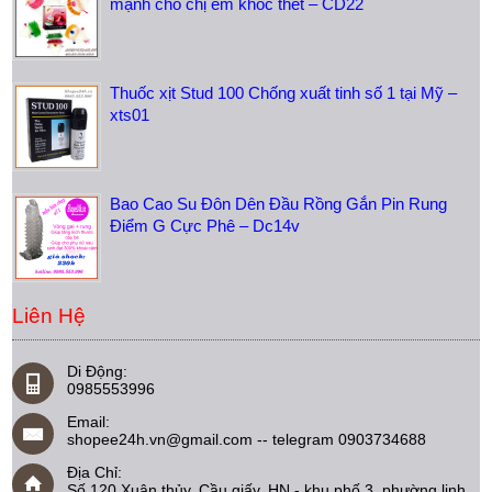
mạnh cho chị em khóc thét – CD22
Thuốc xịt Stud 100 Chống xuất tinh số 1 tại Mỹ –
xts01
Bao Cao Su Đôn Dên Đầu Rồng Gắn Pin Rung
Điểm G Cực Phê – Dc14v
Liên Hệ
Di Động:
0985553996
Email:
shopee24h.vn@gmail.com -- telegram 0903734688
Địa Chỉ:
Số 120 Xuân thủy, Cầu giấy, HN - khu phố 3, phường linh