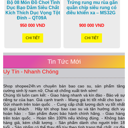
Bộ 08 Món Đồ Chơi Tình
Trứng rung mu rùa gắn
Dục Bạo Dâm Siêu Chất
quần chíp siêu rung có
Kích Thích Dục Vọng Tột
điều khiển xa – MS32G
Đỉnh – QT09A
950 000 VND
900 000 VND
CHI TIẾT
CHI TIẾT
Tin Tức Mới
Uy Tín - Nhanh Chóng
Shop shopee24h.vn chuyên bán bao cao su, sản phẩm tăng
cường sinh lý nam nữ, Chai xịt chống xuất tinh sớm!
Chúng tôi luôn cam kết: - Giao hàng nhanh và kín đáo - Bảo vệ sự
riêng tư của bạn. Giá cạnh tranh - Mang giá trị tốt nhất cho bạn -
Gửi nhanh trên toàn quốc . - Cung cấp chất lượng dịch vụ tốt nhất
tới quý khách . Hãy tới shop bao cao su và tận hưởng dịch vụ
hoàn hảo : - Sản phẩm được bảo hành chính hãng. - Giao hàng
trên toàn quốc. - Hoàn tiền 100% nếu không đúng. - Không bán
hàng giả, kém chất lượng. - Sản phẩm dành cho người trên 18
tuổi. - Sản phẩm có thể thay đổi tùy theo tình trạng thể chất, cơ địa