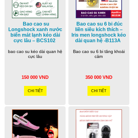
Bao cao su
Bao cao su 6 bi đúc
Longshock xanh nước
liền siêu kích thích –
biển mát lạnh kéo dài
Iris men longshock kéo
cực lâu – BCS102
dài quan hệ -B113A
bao cao su kéo dài quan hệ
Bao cao su 6 bi tăng khoái
cực lâu
cảm
150 000 VND
350 000 VND
CHI TIẾT
CHI TIẾT