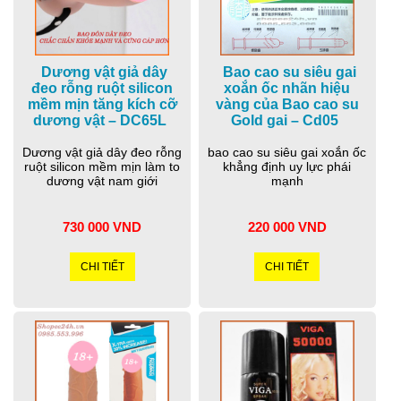
Dương vật giả dây
Bao cao su siêu gai
đeo rỗng ruột silicon
xoắn ốc nhãn hiệu
mềm mịn tăng kích cỡ
vàng của Bao cao su
dương vật – DC65L
Gold gai – Cd05
Dương vật giả dây đeo rỗng
bao cao su siêu gai xoắn ốc
ruột silicon mềm mịn làm to
khẳng định uy lực phái
dương vật nam giới
mạnh
730 000 VND
220 000 VND
CHI TIẾT
CHI TIẾT