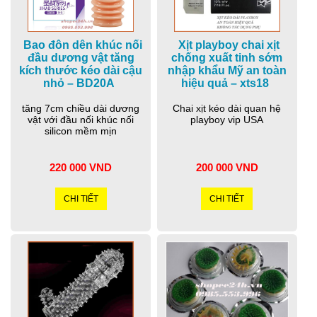
Bao đôn dên khúc nối
Xịt playboy chai xịt
đầu dương vật tăng
chống xuất tinh sớm
kích thước kéo dài cậu
nhập khẩu Mỹ an toàn
nhỏ – BD20A
hiệu quả – xts18
tăng 7cm chiều dài dương
Chai xịt kéo dài quan hệ
vật với đầu nối khúc nối
playboy vip USA
silicon mềm mịn
220 000 VND
200 000 VND
CHI TIẾT
CHI TIẾT