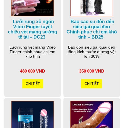
Lưỡi rung xỏ ngón
Bao cao su đôn dên
Vibro Finger tuyệt
siêu gai quai đeo
chiêu vét máng sướng
Chinh phục chị em khó
tê tái – DC23
tính – BD25
Lưỡi rung vét máng Vibro
Bao đôn siêu gai quai đeo
Finger chinh phục chị em
tăng kích thước dương vật
khó tính
lên 30%
480 000 VND
350 000 VND
CHI TIẾT
CHI TIẾT