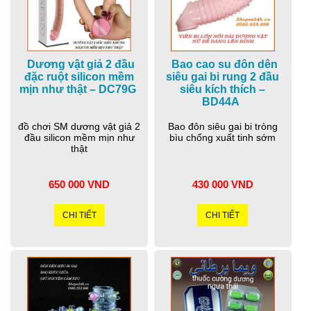
Dương vật giả 2 đầu
Bao cao su đôn dên
đặc ruột silicon mềm
siêu gai bi rung 2 đầu
mịn như thật – DC79G
siêu kích thích –
BD44A
đồ chơi SM dương vật giả 2
Bao đôn siêu gai bi tròng
đầu silicon mềm mịn như
bìu chống xuất tinh sớm
thật
650 000 VND
430 000 VND
CHI TIẾT
CHI TIẾT