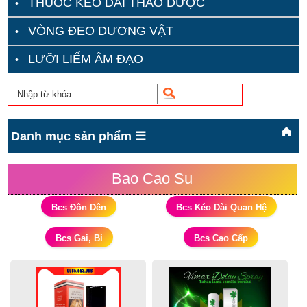
THUỐC KÉO DÀI THẢO DƯỢC
VÒNG ĐEO DƯƠNG VẬT
LƯỠI LIẾM ÂM ĐẠO
Danh mục sản phẩm ☰
Bao Cao Su
Bcs Đôn Dên
Bcs Kéo Dài Quan Hệ
Bcs Gai, Bi
Bcs Cao Cấp