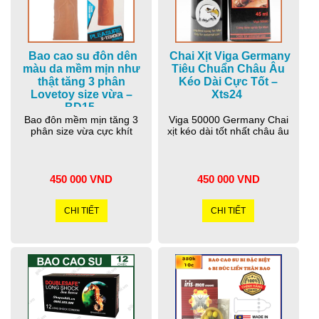
Bao cao su đôn dên
Chai Xịt Viga Germany
màu da mềm mịn như
Tiêu Chuẩn Châu Âu
thật tăng 3 phân
Kéo Dài Cực Tốt –
Lovetoy size vừa –
Xts24
BD15
Bao đôn mềm mịn tăng 3
Viga 50000 Germany Chai
phân size vừa cực khít
xịt kéo dài tốt nhất châu âu
450 000 VND
450 000 VND
CHI TIẾT
CHI TIẾT