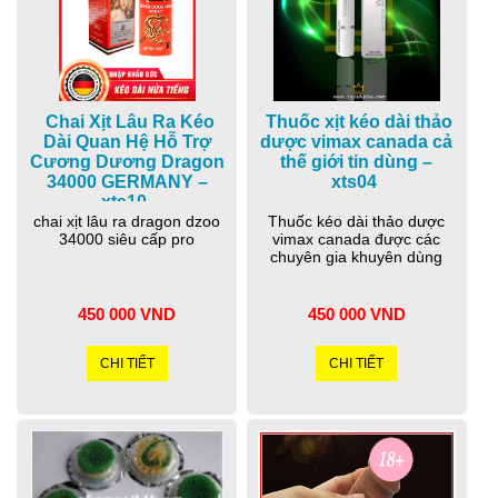
Chai Xịt Lâu Ra Kéo
Thuốc xịt kéo dài thảo
Dài Quan Hệ Hỗ Trợ
dược vimax canada cả
Cương Dương Dragon
thế giới tin dùng –
34000 GERMANY –
xts04
xts10
chai xịt lâu ra dragon dzoo
Thuốc kéo dài thảo dược
34000 siêu cấp pro
vimax canada được các
chuyên gia khuyên dùng
450 000 VND
450 000 VND
CHI TIẾT
CHI TIẾT