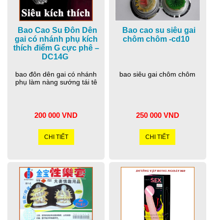
Bao Cao Su Đôn Dên
Bao cao su siêu gai
gai có nhánh phụ kích
chôm chôm -cd10
thích điểm G cực phê –
DC14G
bao đôn dên gai có nhánh
bao siêu gai chôm chôm
phụ làm nàng sướng tái tê
200 000 VND
250 000 VND
CHI TIẾT
CHI TIẾT