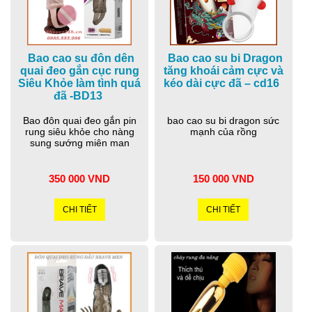
Bao cao su đôn dên
Bao cao su bi Dragon
quai đeo gắn cục rung
tăng khoái cảm cực và
Siêu Khỏe làm tình quá
kéo dài cực đã – cd16
đã -BD13
Bao đôn quai đeo gắn pin
bao cao su bi dragon sức
rung siêu khỏe cho nàng
mạnh của rồng
sung sướng miên man
350 000 VND
150 000 VND
CHI TIẾT
CHI TIẾT