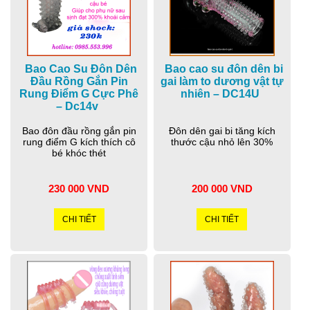
Bao Cao Su Đôn Dên
Bao cao su đôn dên bi
Đầu Rồng Gắn Pin
gai làm to dương vật tự
Rung Điểm G Cực Phê
nhiên – DC14U
– Dc14v
Bao đôn đầu rồng gắn pin
Đôn dên gai bi tăng kích
rung điểm G kích thích cô
thước cậu nhỏ lên 30%
bé khóc thét
230 000 VND
200 000 VND
CHI TIẾT
CHI TIẾT