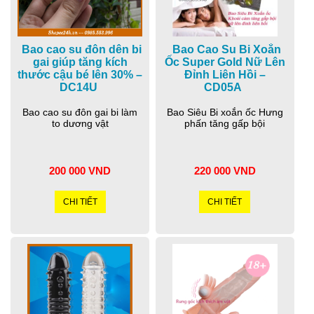
Bao cao su đôn dên bi
Bao Cao Su Bi Xoắn
gai giúp tăng kích
Ốc Super Gold Nữ Lên
thước cậu bé lên 30% –
Đỉnh Liên Hồi –
DC14U
CD05A
Bao cao su đôn gai bi làm
Bao Siêu Bi xoắn ốc Hưng
to dương vật
phấn tăng gấp bội
200 000 VND
220 000 VND
CHI TIẾT
CHI TIẾT