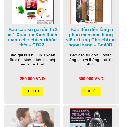
Bao cao su gai râu bi 3
Bao đôn dên tăng 5
in 1 Xoắn ốc Kích thích
phân mềm mịn hàng
mạnh cho chị em khóc
siêu khủng Cho chị em
thét – CD22
ngoại hạng – Bd40B
Bao gai râu bi 3 in 1 xoắn
Bao cao su đôn 5 phân
ốc siêu kích thích cho chị
tăng chu vi thằng nhỏ lên
em khóc thét
40%
250 000 VND
500 000 VND
CHI TIẾT
CHI TIẾT