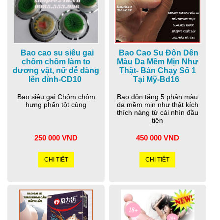
Bao cao su siêu gai
Bao Cao Su Đôn Dên
chôm chôm làm to
Màu Da Mềm Mịn Như
dương vật, nữ dễ dàng
Thật- Bán Chạy Số 1
lên đỉnh-CD10
Tại Mỹ-Bd16
Bao siêu gai Chôm chôm
Bao đôn tăng 5 phân màu
hưng phấn tột cùng
da mềm mịn như thật kích
thích nàng từ cái nhìn đầu
tiên
250 000 VND
450 000 VND
CHI TIẾT
CHI TIẾT