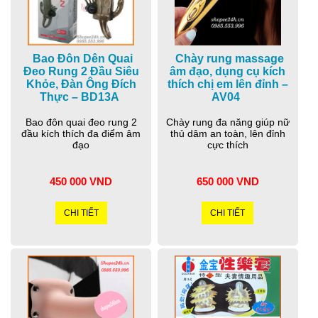
Bao Đôn Dên Quai
Chày rung massage
Đeo Rung 2 Đầu Siêu
âm đạo, dụng cụ kích
Khỏe, Đàn Ông Đích
thích chị em lên đỉnh –
Thực – BD13A
AV04
Bao đôn quai đeo rung 2
Chày rung đa năng giúp nữ
đầu kích thích đa điểm âm
thủ dâm an toàn, lên đỉnh
đạo
cực thích
450 000 VND
650 000 VND
CHI TIẾT
CHI TIẾT