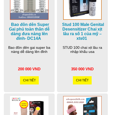
Bao đôn dên Super
Stud 100 Male Genital
Gai phủ toàn thân dễ
Desensitizer Chai xịt
dàng đưa nàng lên
lâu ra số 1 của mỹ –
đỉnh- DC14A
xts01
Bao đôn dên gai super ba
STUD 100 chai xịt lâu ra
nàng dễ dàng lên đỉnh
nhập khẩu usa
200 000 VND
350 000 VND
CHI TIẾT
CHI TIẾT