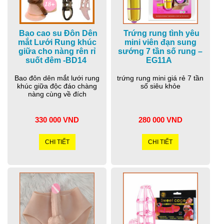
Bao cao su Đôn Dên
Trứng rung tình yêu
mắt Lưới Rung khúc
mini viên đạn sung
giữa cho nàng rên rỉ
sướng 7 tần số rung –
suốt đêm -BD14
EG11A
Bao đôn dên mắt lưới rung
trứng rung mini giá rẻ 7 tần
khúc giữa độc đáo chàng
số siêu khỏe
nàng cùng về đích
330 000 VND
280 000 VND
CHI TIẾT
CHI TIẾT