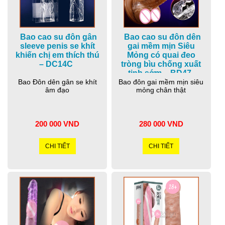
Bao cao su đôn gân
Bao cao su đôn dên
sleeve penis se khít
gai mềm mịn Siêu
khiến chị em thích thú
Mỏng có quai đeo
– DC14C
tròng bìu chống xuất
tinh sớm – BD47
Bao Đôn dên gân se khít
Bao đôn gai mềm mịn siêu
âm đạo
mỏng chân thật
200 000 VND
280 000 VND
CHI TIẾT
CHI TIẾT