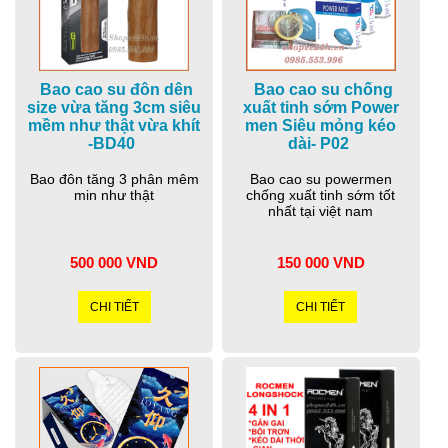
Bao cao su đôn dên
Bao cao su chống
size vừa tăng 3cm siêu
xuất tinh sớm Power
mềm như thật vừa khít
men Siêu mỏng kéo
-BD40
dài- P02
Bao đôn tăng 3 phân mêm
Bao cao su powermen
min như thật
chống xuất tinh sớm tốt
nhất tại việt nam
500 000 VND
150 000 VND
CHI TIẾT
CHI TIẾT