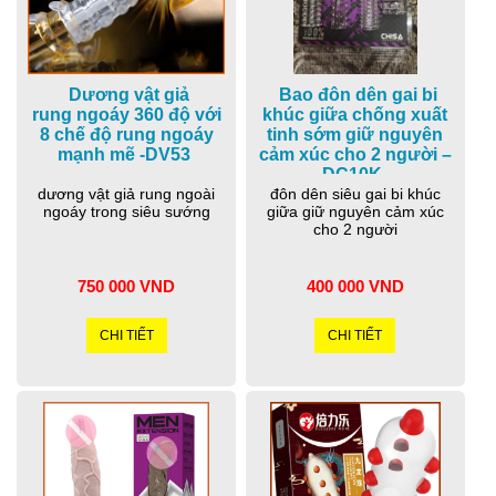
Dương vật giả
Bao đôn dên gai bi
rung ngoáy 360 độ với
khúc giữa chống xuất
8 chế độ rung ngoáy
tinh sớm giữ nguyên
mạnh mẽ -DV53
cảm xúc cho 2 người –
DC10K
dương vật giả rung ngoài
đôn dên siêu gai bi khúc
ngoáy trong siêu sướng
giữa giữ nguyên cảm xúc
cho 2 người
750 000 VND
400 000 VND
CHI TIẾT
CHI TIẾT