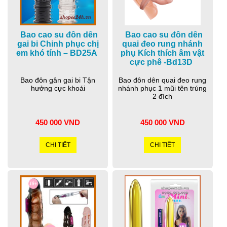
Bao cao su đôn dên
Bao cao su đôn dên
gai bi Chinh phục chị
quai đeo rung nhánh
em khó tính – BD25A
phụ Kích thích âm vật
cực phê -Bd13D
Bao đôn gân gai bi Tận
Bao đôn dên quai đeo rung
hưởng cực khoái
nhánh phục 1 mũi tên trúng
2 đích
450 000 VND
450 000 VND
CHI TIẾT
CHI TIẾT