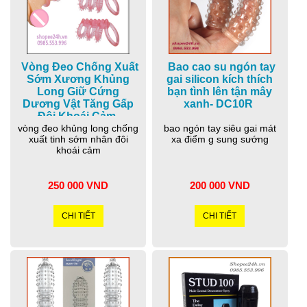
Vòng Đeo Chống Xuất
Bao cao su ngón tay
Sớm Xương Khủng
gai silicon kích thích
Long Giữ Cứng
bạn tình lên tận mây
Dương Vật Tăng Gấp
xanh- DC10R
Đôi Khoái Cảm-
vòng đeo khủng long chống
DC60K
bao ngón tay siêu gai mát
xuất tinh sớm nhân đôi
xa điểm g sung sướng
khoái cảm
250 000 VND
200 000 VND
CHI TIẾT
CHI TIẾT