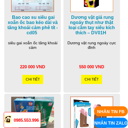
Bao cao su siêu gai
Dương vật giả rung
xoắn ốc bao kéo dài và
ngoáy thụt như thật
tăng khoái cảm phê tít -
loại cầm tay siêu kích
cd05
thích – DV01H
siêu gai xoắn ốc tăng khoái
Dương vật rung ngoáy cực
cảm
đỉnh
220 000 VND
550 000 VND
CHI TIẾT
CHI TIẾT
NHẮN TIN FB
0985.553.996
NHẮN TIN ZALO