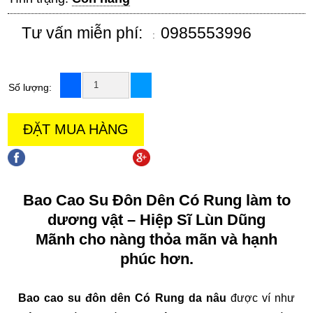
Tư vấn miễn phí:
0985553996
:
Số lượng:
ĐẶT MUA HÀNG
chia sẻ trên facebook
chia sẻ trên goole +
Bao Cao Su Đôn Dên Có Rung làm to
dương vật – Hiệp Sĩ Lùn Dũng
Mãnh cho nàng thỏa mãn và hạnh
phúc hơn.
Bao cao su đôn dên Có Rung da nâu
được ví như