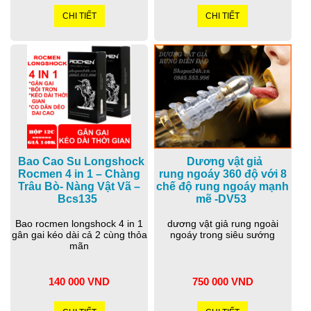
CHI TIẾT
CHI TIẾT
Bao Cao Su Longshock
Dương vật giả
Rocmen 4 in 1 – Chàng
rung ngoáy 360 độ với 8
Trâu Bò- Nàng Vật Vã –
chế độ rung ngoáy mạnh
Bcs135
mẽ -DV53
Bao rocmen longshock 4 in 1
dương vật giả rung ngoài
gân gai kéo dài cả 2 cùng thỏa
ngoáy trong siêu sướng
mãn
140 000 VND
750 000 VND