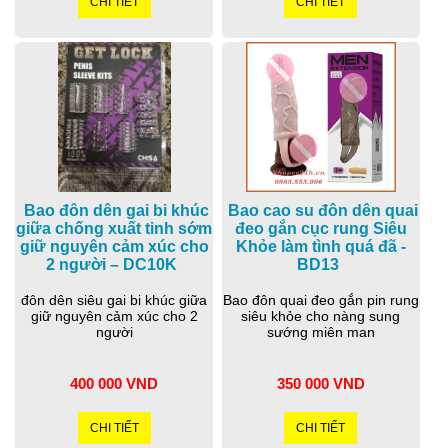
CHI TIẾT
CHI TIẾT
Bao đôn dên gai bi khúc
Bao cao su đôn dên quai
giữa chống xuất tinh sớm
đeo gắn cục rung Siêu
giữ nguyên cảm xúc cho
Khỏe làm tình quá đã -
2 người – DC10K
BD13
đôn dên siêu gai bi khúc giữa
Bao đôn quai đeo gắn pin rung
giữ nguyên cảm xúc cho 2
siêu khỏe cho nàng sung
người
sướng miên man
400 000 VND
350 000 VND
CHI TIẾT
CHI TIẾT