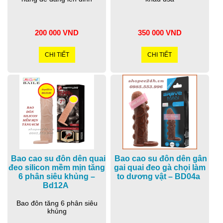
200 000 VND
350 000 VND
CHI TIẾT
CHI TIẾT
Bao cao su đôn dên quai
Bao cao su đôn dên gân
đeo silicon mềm mịn tăng
gai quai đeo gà chọi làm
6 phân siêu khủng –
to dương vật – BD04a
Bd12A
Bao đôn tăng 6 phân siêu
khủng