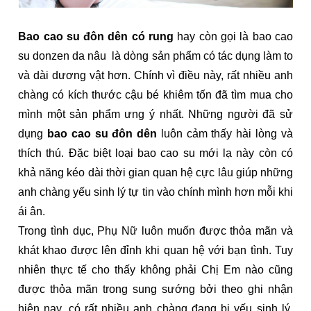
Bao cao su đôn dên có rung
hay còn gọi là bao cao
su donzen da nâu là dòng sản phẩm có tác dụng làm to
và dài dương vật hơn. Chính vì điều này, rất nhiều anh
chàng có kích thước cậu bé khiêm tốn đã tìm mua cho
mình một sản phẩm ưng ý nhất. Những người đã sử
dụng
bao cao su đôn dên
luôn cảm thấy hài lòng và
thích thú. Đặc biệt loại bao cao su mới lạ này còn có
khả năng kéo dài thời gian quan hệ cực lâu giúp những
anh chàng yếu sinh lý tự tin vào chính mình hơn mỗi khi
ái ân.
Trong tình dục, Phụ Nữ luôn muốn được thỏa mãn và
khát khao được lên đỉnh khi quan hệ với bạn tình. Tuy
nhiên thực tế cho thấy không phải Chị Em nào cũng
được thỏa mãn trong sung sướng bởi theo ghi nhận
hiện nay, có rất nhiều anh chàng đang bị yếu sinh lý,