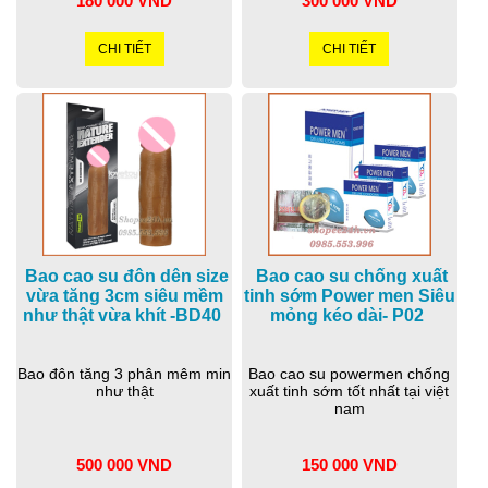
180 000 VND
300 000 VND
CHI TIẾT
CHI TIẾT
Bao cao su đôn dên size
Bao cao su chống xuất
vừa tăng 3cm siêu mềm
tinh sớm Power men Siêu
như thật vừa khít -BD40
mỏng kéo dài- P02
Bao đôn tăng 3 phân mêm min
Bao cao su powermen chống
như thật
xuất tinh sớm tốt nhất tại việt
nam
500 000 VND
150 000 VND