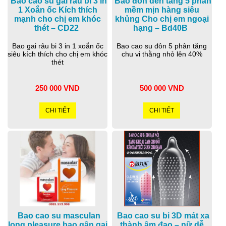
Bao cao su gai râu bi 3 in
Bao đôn dên tăng 5 phân
1 Xoắn ốc Kích thích
mềm mịn hàng siêu
mạnh cho chị em khóc
khủng Cho chị em ngoại
thét – CD22
hạng – Bd40B
Bao gai râu bi 3 in 1 xoắn ốc
Bao cao su đôn 5 phân tăng
siêu kích thích cho chị em khóc
chu vi thằng nhỏ lên 40%
thét
250 000 VND
500 000 VND
CHI TIẾT
CHI TIẾT
Bao cao su masculan
Bao cao su bi 3D mát xa
long pleasure bao gân gai
thành âm đạo – nữ dễ