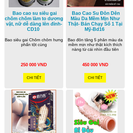
Bao cao su siêu gai
Bao Cao Su Đôn Dên
chôm chôm làm to dương
Màu Da Mềm Mịn Như
vật, nữ dễ dàng lên đỉnh-
Thật- Bán Chạy Số 1 Tại
CD10
Mỹ-Bd16
Bao siêu gai Chôm chôm hưng
Bao đôn tăng 5 phân màu da
phấn tột cùng
mềm mịn như thật kích thích
nàng từ cái nhìn đầu tiên
250 000 VND
450 000 VND
CHI TIẾT
CHI TIẾT