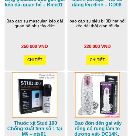
kéo dài quan hệ – Bmc01
dàng lên đỉnh – CD08
Bao cao su masculan kéo dài
bao cao su siêu bi 3D hạt nổi
quan hệ như tây đức
kéo dài thời gian tối đa
250 000 VND
220 000 VND
CHI TIẾT
CHI TIẾT
Thuốc xịt Stud 100
Bao đôn dên gai vẩy
Chống xuất tinh số 1 tại
rồng có rung làm to
Mỹ – xts01
dương vật- DC14K.