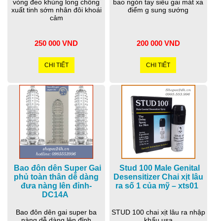
vòng đeo khủng long chống
bao ngón tay siêu gai mát xa
xuất tinh sớm nhân đôi khoái
điểm g sung sướng
cảm
250 000 VND
200 000 VND
CHI TIẾT
CHI TIẾT
Bao đôn dên Super Gai
Stud 100 Male Genital
phủ toàn thân dễ dàng
Desensitizer Chai xịt lâu
đưa nàng lên đỉnh-
ra số 1 của mỹ – xts01
DC14A
Bao đôn dên gai super ba
STUD 100 chai xịt lâu ra nhập
nàng dễ dàng lên đỉnh
khẩu usa