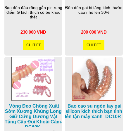
Bao đôn đầu rồng gắn pin rung
Đôn dên gai bi tăng kích thước
điểm G kích thích cô bé khóc
cậu nhỏ lên 30%
thét
230 000 VND
200 000 VND
CHI TIẾT
CHI TIẾT
Vòng Đeo Chống Xuất
Bao cao su ngón tay gai
Sớm Xương Khủng Long
silicon kích thích bạn tình
Giữ Cứng Dương Vật
lên tận mây xanh- DC10R
Tăng Gấp Đôi Khoái Cảm-
DC60K