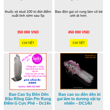
thuốc xịt stud 100 trị đứt điểm
Bao đôn gai có rung làm cô bé
xuất tinh sớm sau 5p
ướt át hơn.
350 000 VND
450 000 VND
CHI TIẾT
CHI TIẾT
Bao Cao Su Đôn Dên
Bao cao su đôn dên bi
Đầu Rồng Gắn Pin Rung
gai làm to dương vật tự
Điểm G Cực Phê – Dc14v
nhiên – DC14U