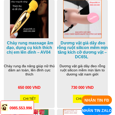
Chày rung massage âm
Dương vật giả dây đeo
đạo, dụng cụ kích thích
rỗng ruột silicon mềm mịn
chị em lên đỉnh – AV04
tăng kích cỡ dương vật –
DC65L
Chày rung đa năng giúp nữ thủ
Dương vật giả dây đeo rỗng
dâm an toàn, lên đỉnh cực
ruột silicon mềm mịn làm to
thích
dương vật nam giới
650 000 VND
730 000 VND
CHI TIẾT
CHI TIẾT
NHẮN TIN FB
0985.553.996
NHẮN TIN ZALO