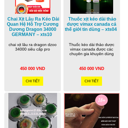
Chai Xịt Lâu Ra Kéo Dài
Thuốc xịt kéo dài thảo
Quan Hệ Hỗ Trợ Cương
dược vimax canada cả
Dương Dragon 34000
thế giới tin dùng – xts04
GERMANY – xts10
chai xịt lâu ra dragon dzoo
Thuốc kéo dài thảo dược
34000 siêu cấp pro
vimax canada được các
chuyên gia khuyên dùng
450 000 VND
450 000 VND
CHI TIẾT
CHI TIẾT