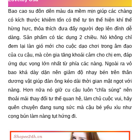
Bao cao su đôn dên màu da mềm mịn giúp các chàng
có kích thước khiêm tốn có thể tự tin thể hiện khí thế
hừng hực, thỏa thích đưa đẩy người đẹp lên đỉnh dễ
dàng. Sản phẩm có tác dụng 2 chiều. Nó không chỉ
đem lại làn gió mới cho cuộc dạo chơi trong âm đạo
của cu cậu, mà còn gia tăng khoái cảm cho chị em, đáp
ứng dục vọng lớn nhất từ phía các nàng. Ngoài ra vỏ
bao khá dày dặn nên giảm độ nhạy bén trên thân
dương vật giúp đàn ông kéo dài thời gian mật ngọt với
nàng. Hơn nữa nó giữ cu cậu luôn “chĩa súng” nên
thoải mái thay đổi tư thế quan hệ, làm chủ cuộc vui, hãy
quên chuyện đang sung sức mà cậu bé yếu xìu như
cọng bún làm nàng tụt hứng đi.