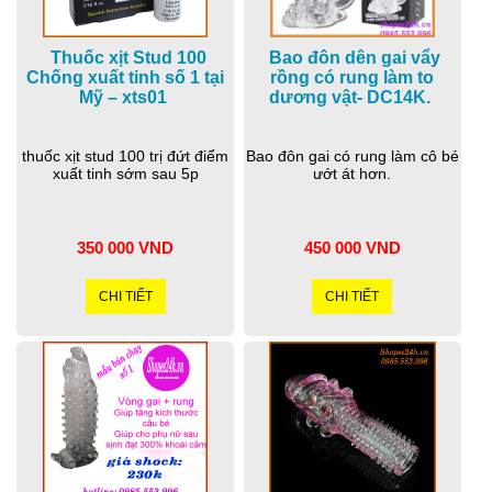
Thuốc xịt Stud 100
Bao đôn dên gai vẩy
Chống xuất tinh số 1 tại
rồng có rung làm to
Mỹ – xts01
dương vật- DC14K.
thuốc xịt stud 100 trị đứt điểm
Bao đôn gai có rung làm cô bé
xuất tinh sớm sau 5p
ướt át hơn.
350 000 VND
450 000 VND
CHI TIẾT
CHI TIẾT