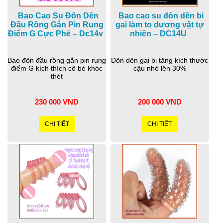
Bao Cao Su Đôn Dên
Bao cao su đôn dên bi
Đầu Rồng Gắn Pin Rung
gai làm to dương vật tự
Điểm G Cực Phê – Dc14v
nhiên – DC14U
Bao đôn đầu rồng gắn pin rung
Đôn dên gai bi tăng kích thước
điểm G kích thích cô bé khóc
cậu nhỏ lên 30%
thét
230 000 VND
200 000 VND
CHI TIẾT
CHI TIẾT