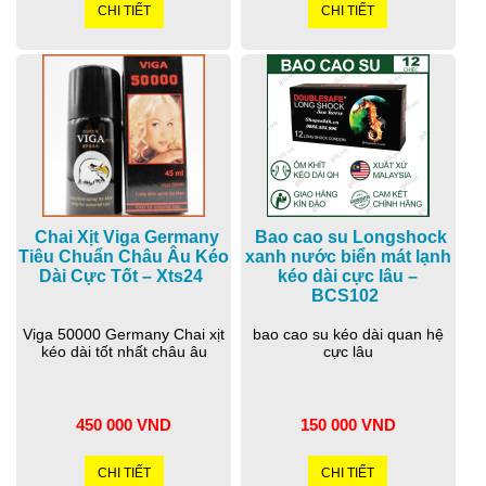
CHI TIẾT
CHI TIẾT
Chai Xịt Viga Germany
Bao cao su Longshock
Tiêu Chuẩn Châu Âu Kéo
xanh nước biển mát lạnh
Dài Cực Tốt – Xts24
kéo dài cực lâu –
BCS102
Viga 50000 Germany Chai xịt
bao cao su kéo dài quan hệ
kéo dài tốt nhất châu âu
cực lâu
450 000 VND
150 000 VND
CHI TIẾT
CHI TIẾT