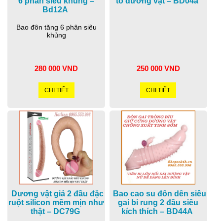
6 phân siêu khủng –
to dương vật – BD04a
Bd12A
Bao đôn tăng 6 phân siêu
khủng
280 000 VND
250 000 VND
CHI TIẾT
CHI TIẾT
Dương vật giả 2 đầu đặc
Bao cao su đôn dên siêu
ruột silicon mềm mịn như
gai bi rung 2 đầu siêu
thật – DC79G
kích thích – BD44A