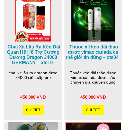
Chai Xịt Lâu Ra Kéo Dài
Thuốc xịt kéo dài thảo
Quan Hệ Hỗ Trợ Cương
dược vimax canada cả
Dương Dragon 34000
thế giới tin dùng – xts04
GERMANY – xts10
chai xịt lâu ra dragon dzoo
Thuốc kéo dài thảo dược
34000 siêu cấp pro
vimax canada được các
chuyên gia khuyên dùng
450 000 VND
450 000 VND
CHI TIẾT
CHI TIẾT