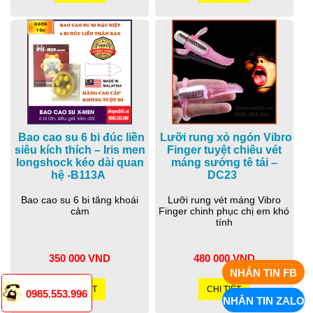
Bao cao su 6 bi đúc liền
Lưỡi rung xỏ ngón Vibro
siêu kích thích – Iris men
Finger tuyệt chiêu vét
longshock kéo dài quan
máng sướng tê tái –
hệ -B113A
DC23
Bao cao su 6 bi tăng khoái
Lưỡi rung vét máng Vibro
cảm
Finger chinh phục chị em khó
tính
350 000 VND
480 000 VND
NHẮN TIN FB
CHI TIẾT
CHI TIẾT
0985.553.996
NHẮN TIN ZALO