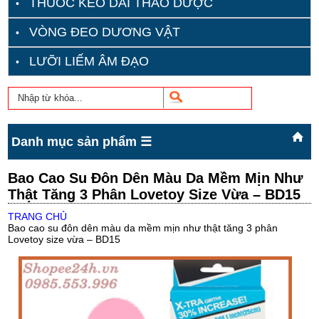
THUỐC KÉO DÀI THẢO DƯỢC
VÒNG ĐEO DƯƠNG VẬT
LƯỠI LIẾM ÂM ĐẠO
Danh mục sản phẩm ☰
Bao Cao Su Đôn Dên Màu Da Mềm Mịn Như
Thật Tăng 3 Phân Lovetoy Size Vừa – BD15
TRANG CHỦ
Bao cao su đôn dên màu da mềm mịn như thật tăng 3 phân
Lovetoy size vừa – BD15