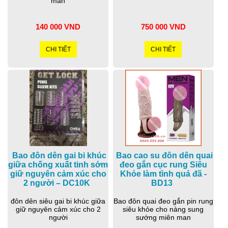
mãn
140 000 VND
750 000 VND
CHI TIẾT
CHI TIẾT
Bao đôn dên gai bi khúc
Bao cao su đôn dên quai
giữa chống xuất tinh sớm
đeo gắn cục rung Siêu
giữ nguyên cảm xúc cho
Khỏe làm tình quá đã -
2 người – DC10K
BD13
đôn dên siêu gai bi khúc giữa
Bao đôn quai đeo gắn pin rung
giữ nguyên cảm xúc cho 2
siêu khỏe cho nàng sung
người
sướng miên man