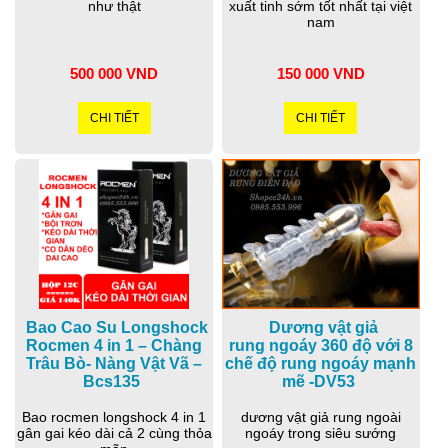
như thật
xuất tinh sớm tốt nhất tại việt
nam
500 000 VND
150 000 VND
CHI TIẾT
CHI TIẾT
Bao Cao Su Longshock
Dương vật giả
Rocmen 4 in 1 – Chàng
rung ngoáy 360 độ với 8
Trâu Bò- Nàng Vật Vã –
chế độ rung ngoáy mạnh
Bcs135
mẽ -DV53
Bao rocmen longshock 4 in 1
dương vật giả rung ngoài
gân gai kéo dài cả 2 cùng thỏa
ngoáy trong siêu sướng