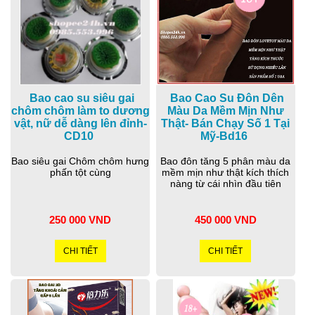
Bao cao su siêu gai
Bao Cao Su Đôn Dên
chôm chôm làm to dương
Màu Da Mềm Mịn Như
vật, nữ dễ dàng lên đỉnh-
Thật- Bán Chạy Số 1 Tại
CD10
Mỹ-Bd16
Bao siêu gai Chôm chôm hưng
Bao đôn tăng 5 phân màu da
phấn tột cùng
mềm mịn như thật kích thích
nàng từ cái nhìn đầu tiên
250 000 VND
450 000 VND
CHI TIẾT
CHI TIẾT