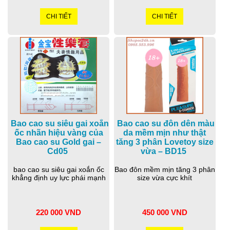
CHI TIẾT
CHI TIẾT
Bao cao su siêu gai xoắn
Bao cao su đôn dên màu
ốc nhãn hiệu vàng của
da mềm mịn như thật
Bao cao su Gold gai –
tăng 3 phân Lovetoy size
Cd05
vừa – BD15
bao cao su siêu gai xoắn ốc
Bao đôn mềm mịn tăng 3 phân
khẳng định uy lực phái mạnh
size vừa cực khít
220 000 VND
450 000 VND