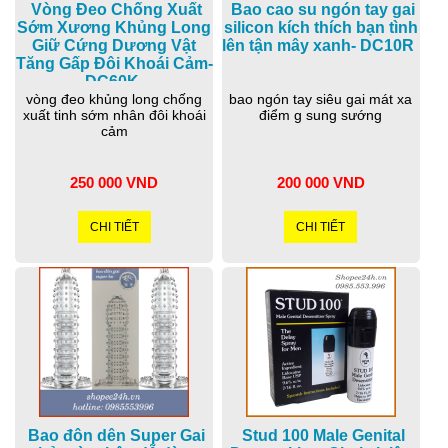
Vòng Đeo Chống Xuất
Bao cao su ngón tay gai
Sớm Xương Khủng Long
silicon kích thích bạn tình
Giữ Cứng Dương Vật
lên tận mây xanh- DC10R
Tăng Gấp Đôi Khoái Cảm-
DC60K
vòng đeo khủng long chống
bao ngón tay siêu gai mát xa
xuất tinh sớm nhân đôi khoái
điểm g sung sướng
cảm
250 000 VND
200 000 VND
CHI TIẾT
CHI TIẾT
Bao đôn dên Super Gai
Stud 100 Male Genital