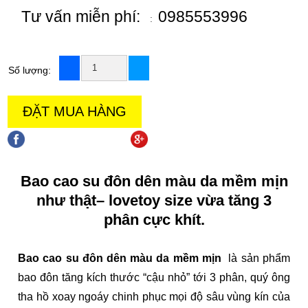
Tư vấn miễn phí:
0985553996
:
Số lượng:
ĐẶT MUA HÀNG
chia sẻ trên facebook
chia sẻ trên goole +
Bao cao su đôn dên màu da mềm mịn
như thật
– lovetoy size vừa tăng 3
phân cực khít.
Bao cao su đôn dên màu da mềm mịn
là sản phẩm
bao đôn tăng kích thước “cậu nhỏ” tới 3 phân, quý ông
tha hồ xoay ngoáy chinh phục mọi độ sâu vùng kín của