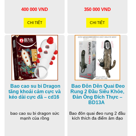
400 000 VND
350 000 VND
CHI TIẾT
CHI TIẾT
Bao cao su bi Dragon
Bao Đôn Dên Quai Đeo
tăng khoái cảm cực và
Rung 2 Đầu Siêu Khỏe,
kéo dài cực đã – cd16
Đàn Ông Đích Thực –
BD13A
bao cao su bi dragon sức
Bao đôn quai đeo rung 2 đầu
mạnh của rồng
kích thích đa điểm âm đạo