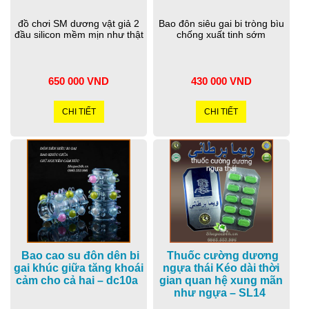
đồ chơi SM dương vật giả 2
Bao đôn siêu gai bi tròng bìu
đầu silicon mềm mịn như thật
chống xuất tinh sớm
650 000 VND
430 000 VND
CHI TIẾT
CHI TIẾT
Bao cao su đôn dên bi
Thuốc cường dương
gai khúc giữa tăng khoái
ngựa thái Kéo dài thời
cảm cho cả hai – dc10a
gian quan hệ xung mãn
như ngựa – SL14