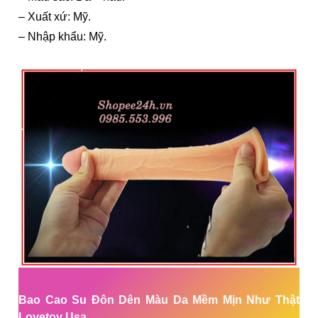
– Xuất xứ: Mỹ.
– Nhập khẩu: Mỹ.
Bao Cao Su Đôn Dên Màu Da Mềm Mịn Như Thật
Lovetoy Usa