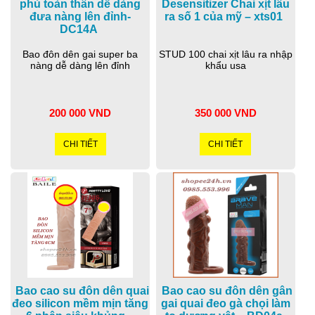
phủ toàn thân dễ dàng
Desensitizer Chai xịt lâu
đưa nàng lên đỉnh-
ra số 1 của mỹ – xts01
DC14A
Bao đôn dên gai super ba
STUD 100 chai xịt lâu ra nhập
nàng dễ dàng lên đỉnh
khẩu usa
200 000 VND
350 000 VND
CHI TIẾT
CHI TIẾT
Bao cao su đôn dên quai
Bao cao su đôn dên gân
đeo silicon mềm mịn tăng
gai quai đeo gà chọi làm