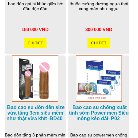
bao đôn gai bi khúc giữa hở
thuốc cường dương ngựa thái
đầu độc đáo
xung mãn như ngựa
180 000 VND
300 000 VND
CHI TIẾT
CHI TIẾT
Bao cao su đôn dên size
Bao cao su chống xuất
vừa tăng 3cm siêu mềm
tinh sớm Power men Siêu
như thật vừa khít -BD40
mỏng kéo dài- P02
Bao đôn tăng 3 phân mêm min
Bao cao su powermen chống