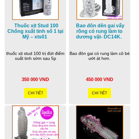
Thuốc xịt Stud 100
Bao đôn dên gai vẩy
Chống xuất tinh số 1 tại
rồng có rung làm to
Mỹ – xts01
dương vật- DC14K.
thuốc xịt stud 100 trị đứt điểm
Bao đôn gai có rung làm cô bé
xuất tinh sớm sau 5p
ướt át hơn.
350 000 VND
450 000 VND
CHI TIẾT
CHI TIẾT