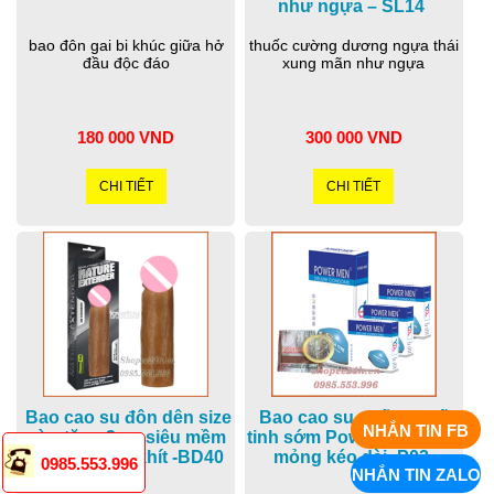
như ngựa – SL14
bao đôn gai bi khúc giữa hở
thuốc cường dương ngựa thái
đầu độc đáo
xung mãn như ngựa
180 000 VND
300 000 VND
CHI TIẾT
CHI TIẾT
Bao cao su đôn dên size
Bao cao su chống xuất
NHẮN TIN FB
vừa tăng 3cm siêu mềm
tinh sớm Power men Siêu
như thật vừa khít -BD40
mỏng kéo dài- P02
0985.553.996
NHẮN TIN ZALO