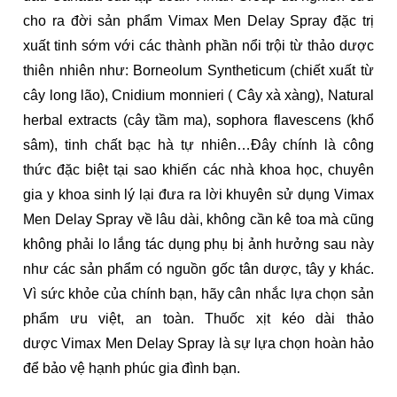
cho ra đời sản phẩm Vimax Men Delay Spray đặc trị
xuất tinh sớm với các thành phần nổi trội từ thảo dược
thiên nhiên như: Borneolum Syntheticum (chiết xuất từ
cây long lão), Cnidium monnieri ( Cây xà xàng), Natural
herbal extracts (cây tầm ma), sophora flavescens (khổ
sâm), tinh chất bạc hà tự nhiên…Đây chính là công
thức đặc biệt tại sao khiến các nhà khoa học, chuyên
gia y khoa sinh lý lại đưa ra lời khuyên sử dụng Vimax
Men Delay Spray về lâu dài, không cần kê toa mà cũng
không phải lo lắng tác dụng phụ bị ảnh hưởng sau này
như các sản phẩm có nguồn gốc tân dược, tây y khác.
Vì sức khỏe của chính bạn, hãy cân nhắc lựa chọn sản
phẩm ưu việt, an toàn. Thuốc xịt kéo dài thảo
dược Vimax Men Delay Spray là sự lựa chọn hoàn hảo
để bảo vệ hạnh phúc gia đình bạn.