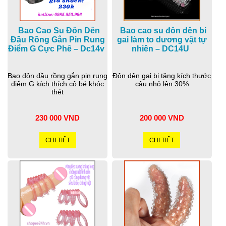
Bao Cao Su Đôn Dên
Bao cao su đôn dên bi
Đầu Rồng Gắn Pin Rung
gai làm to dương vật tự
Điểm G Cực Phê – Dc14v
nhiên – DC14U
Bao đôn đầu rồng gắn pin rung
Đôn dên gai bi tăng kích thước
điểm G kích thích cô bé khóc
cậu nhỏ lên 30%
thét
230 000 VND
200 000 VND
CHI TIẾT
CHI TIẾT