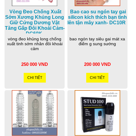
Vòng Đeo Chống Xuất
Bao cao su ngón tay gai
Sớm Xương Khủng Long
silicon kích thích bạn tình
Giữ Cứng Dương Vật
lên tận mây xanh- DC10R
Tăng Gấp Đôi Khoái Cảm-
DC60K
vòng đeo khủng long chống
bao ngón tay siêu gai mát xa
xuất tinh sớm nhân đôi khoái
điểm g sung sướng
cảm
250 000 VND
200 000 VND
CHI TIẾT
CHI TIẾT