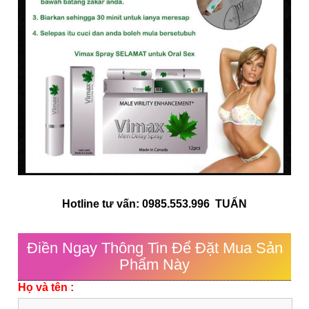
Hotline tư vấn: 0985.553.996 TUẤN
Điền Ngay Thông Tin Để Đặt Mua Sản
Phẩm Này
Họ và tên :