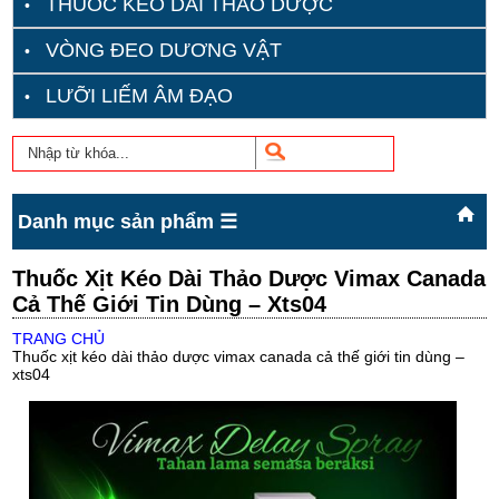
THUỐC KÉO DÀI THẢO DƯỢC
VÒNG ĐEO DƯƠNG VẬT
LƯỠI LIẾM ÂM ĐẠO
Danh mục sản phẩm ☰
Thuốc Xịt Kéo Dài Thảo Dược Vimax Canada
Cả Thế Giới Tin Dùng – Xts04
TRANG CHỦ
Thuốc xịt kéo dài thảo dược vimax canada cả thế giới tin dùng –
xts04