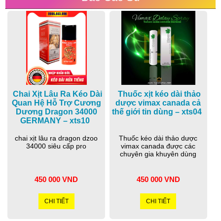
Chai Xịt Lâu Ra Kéo Dài
Thuốc xịt kéo dài thảo
Quan Hệ Hỗ Trợ Cương
dược vimax canada cả
Dương Dragon 34000
thế giới tin dùng – xts04
GERMANY – xts10
chai xịt lâu ra dragon dzoo
Thuốc kéo dài thảo dược
34000 siêu cấp pro
vimax canada được các
chuyên gia khuyên dùng
450 000 VND
450 000 VND
CHI TIẾT
CHI TIẾT