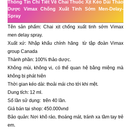
Thông Tin Chi Tiết Về Chai Thuốc Xịt Kéo Dài Thảo
Dược Vimax Chống Xuất Tinh Sớm Men-Delay-
Spray
Tên sản phẩm: Chai xịt chống xuất tinh sớm Vimax
men delay spray.
Xuất xứ: Nhập khẩu chính hãng từ tập đoàn Vimax
group Canada
Thành phần: 100% thảo dược.
Không mùi, không vị, có thể quan hệ bằng miệng mà
không bị phát hiện
Thời gian kéo dài: thoải mái cho tới khi mệt.
Dung tích: 12 ml.
Số lần sử dụng: trên 40 lần.
Giá bán tại shop: 450.000vnd
Bảo quản: Nơi khô ráo, thoáng mát, tránh xa tầm tay trẻ
em.