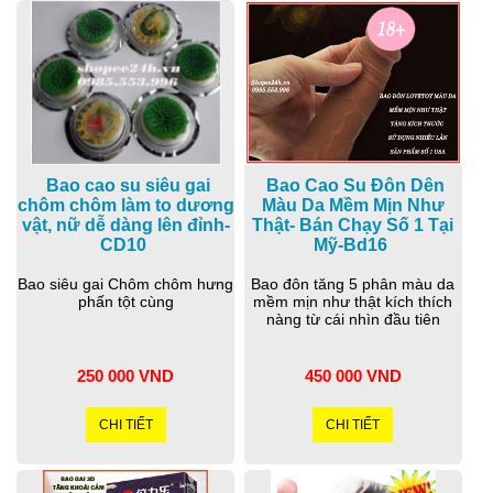
Bao cao su siêu gai
Bao Cao Su Đôn Dên
chôm chôm làm to dương
Màu Da Mềm Mịn Như
vật, nữ dễ dàng lên đỉnh-
Thật- Bán Chạy Số 1 Tại
CD10
Mỹ-Bd16
Bao siêu gai Chôm chôm hưng
Bao đôn tăng 5 phân màu da
phấn tột cùng
mềm mịn như thật kích thích
nàng từ cái nhìn đầu tiên
250 000 VND
450 000 VND
CHI TIẾT
CHI TIẾT