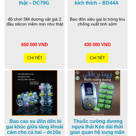
thật – DC79G
kích thích – BD44A
đồ chơi SM dương vật giả 2
Bao đôn siêu gai bi tròng bìu
đầu silicon mềm mịn như thật
chống xuất tinh sớm
650 000 VND
430 000 VND
CHI TIẾT
CHI TIẾT
Bao cao su đôn dên bi
Thuốc cường dương
gai khúc giữa tăng khoái
ngựa thái Kéo dài thời
cảm cho cả hai – dc10a
gian quan hệ xung mãn