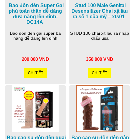
Bao đôn dên Super Gai
Stud 100 Male Genital
phủ toàn thân dễ dàng
Desensitizer Chai xịt lâu
đưa nàng lên đỉnh-
ra số 1 của mỹ – xts01
DC14A
Bao đôn dên gai super ba
STUD 100 chai xịt lâu ra nhập
nàng dễ dàng lên đỉnh
khẩu usa
200 000 VND
350 000 VND
CHI TIẾT
CHI TIẾT
Bao cao su đôn dên quai
Bao cao su đôn dên gân