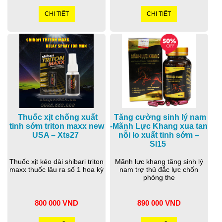
CHI TIẾT
CHI TIẾT
Thuốc xịt chống xuất
Tăng cường sinh lý nam
tinh sớm triton maxx new
-Mãnh Lực Khang xua tan
USA – Xts27
nỗi lo xuất tinh sớm –
Sl15
Thuốc xịt kéo dài shibari triton
Mãnh lực khang tăng sinh lý
maxx thuốc lâu ra số 1 hoa kỳ
nam trợ thủ đắc lực chốn
phòng the
800 000 VND
890 000 VND