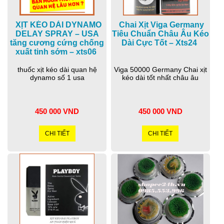
XỊT KÉO DÀI DYNAMO
Chai Xịt Viga Germany
DELAY SPRAY – USA
Tiêu Chuẩn Châu Âu Kéo
tăng cương cứng chống
Dài Cực Tốt – Xts24
xuất tinh sớm – xts06
thuốc xịt kéo dài quan hệ
Viga 50000 Germany Chai xịt
dynamo số 1 usa
kéo dài tốt nhất châu âu
450 000 VND
450 000 VND
CHI TIẾT
CHI TIẾT