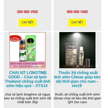
250 000 VND
950 000 VND
CHI TIẾT
CHI TIẾT
CHAI XỊT LONGTIME
Thuốc Xịt chống xuất
GOOD – Chai xịt lạnh
tinh sớm Climax giúp kéo
Thailand chống xuất tinh
dài thời gian cho nam –
sớm hiệu quả – XTS14
xts19
chai xịt lạnh longtime xịt ngựa
thuốc xịt chống xuất tinh sớm
kéo xe chống xuất tinh sớm tốt
climax chai xịt kéo dài thời gian
nhất trên 30p
QH cho nam