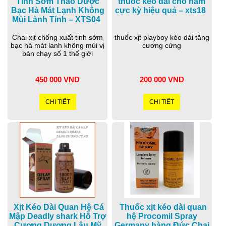
Tinh Sớm Thảo Dược
thuốc kéo dài cho nam
Bạc Hà Mát Lạnh Không
cực kỳ hiệu quả – xts18
Mùi Lành Tính – XTS04
Chai xịt chống xuất tinh sớm
thuốc xịt playboy kéo dài tăng
bạc hà mát lanh không mùi vị
cương cứng
bán chạy số 1 thế giới
450 000 VND
200 000 VND
CHI TIẾT
CHI TIẾT
Xịt Kéo Dài Quan Hệ Cá
Thuốc xịt kéo dài quan
Mập Deadly shark Hỗ Trợ
hệ Procomil Spray
Cương Dương Lâu Mỹ
Germany hàng Đức Chai