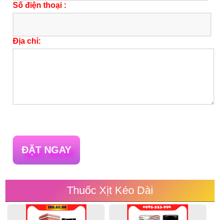
Số điện thoại :
Địa chỉ:
ĐẶT NGAY
Thuốc Xịt Kéo Dài