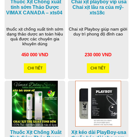
Thuốc Xịt Chống xuất
Chai xịt playboy vip usa
tinh sớm Thảo Dược
Chai xịt lâu ra của mỹ-
VIMAX CANADA – xts04
xts18c
thuốc xịt chống xuất tinh sớm
Chai xịt Playboy giúp nam giới
dạng thảo dược an toàn hiệu
duy trì phong độ đỉnh cao
quả được các chuyên gia
khuyên dùng
450 000 VND
230 000 VND
CHI TIẾT
CHI TIẾT
Thuốc Xịt Chống Xuât
Xịt kéo dài PlayBoy-usa