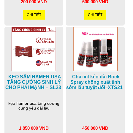
200 000 VND
600 000 VND
CHI TIẾT
CHI TIẾT
KẸO SÂM HAMER USA
Chai xịt kéo dài Rock
TĂNG CƯỜNG SINH LÝ
Spray chống xuất tinh
CHO PHÁI MẠNH – SL23
sớm lâu tuyệt đối -XTS21
kẹo hamer usa tăng cương
cứng yêu dài lâu
1 850 000 VND
450 000 VND