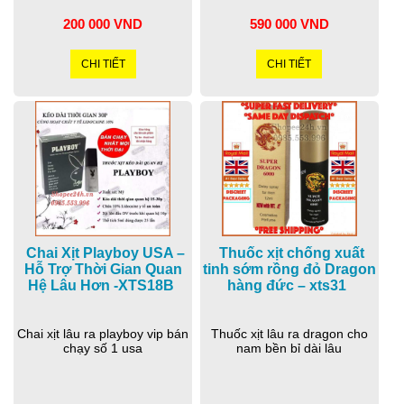
200 000 VND
590 000 VND
CHI TIẾT
CHI TIẾT
Chai Xịt Playboy USA –
Thuốc xịt chống xuất
Hỗ Trợ Thời Gian Quan
tinh sớm rồng đỏ Dragon
Hệ Lâu Hơn -XTS18B
hàng đức – xts31
Chai xịt lâu ra playboy vip bán
Thuốc xịt lâu ra dragon cho
chạy số 1 usa
nam bền bỉ dài lâu