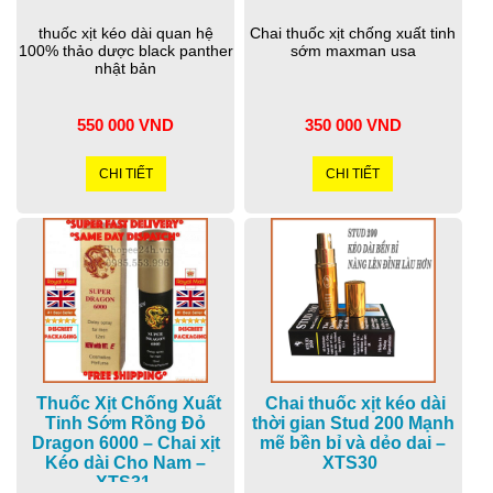
thuốc xịt kéo dài quan hệ
Chai thuốc xịt chống xuất tinh
100% thảo dược black panther
sớm maxman usa
nhật bản
550 000 VND
350 000 VND
CHI TIẾT
CHI TIẾT
Thuốc Xịt Chống Xuất
Chai thuốc xịt kéo dài
Tinh Sớm Rồng Đỏ
thời gian Stud 200 Mạnh
Dragon 6000 – Chai xịt
mẽ bền bỉ và dẻo dai –
Kéo dài Cho Nam –
XTS30
XTS31