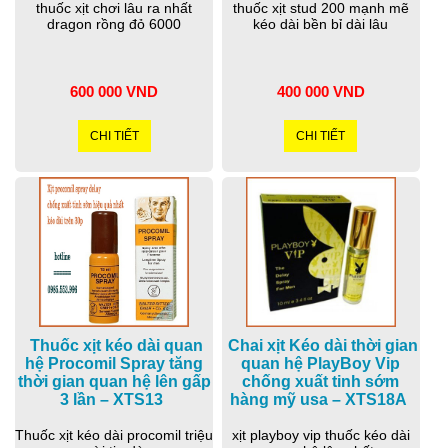
thuốc xịt chơi lâu ra nhất
thuốc xịt stud 200 mạnh mẽ
dragon rồng đỏ 6000
kéo dài bền bỉ dài lâu
600 000 VND
400 000 VND
CHI TIẾT
CHI TIẾT
Thuốc xịt kéo dài quan
Chai xịt Kéo dài thời gian
hệ Procomil Spray tăng
quan hệ PlayBoy Vip
thời gian quan hệ lên gấp
chống xuất tinh sớm
3 lần – XTS13
hàng mỹ usa – XTS18A
Thuốc xịt kéo dài procomil triệu
xịt playboy vip thuốc kéo dài