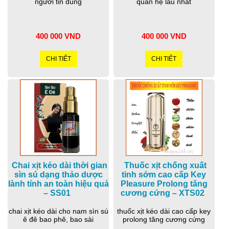
người tin dùng
quan hệ lâu nhất
400 000 VND
400 000 VND
CHI TIẾT
CHI TIẾT
Chai xịt kéo dài thời gian
Thuốc xịt chống xuất
sìn sú dạng thảo dược
tinh sớm cao cấp Key
lành tính an toàn hiệu quả
Pleasure Prolong tăng
– SS01
cương cứng – XTS02
chai xịt kéo dài cho nam sìn sú
thuốc xịt kéo dài cao cấp key
ê đê bao phê, bao sài
prolong tăng cương cứng