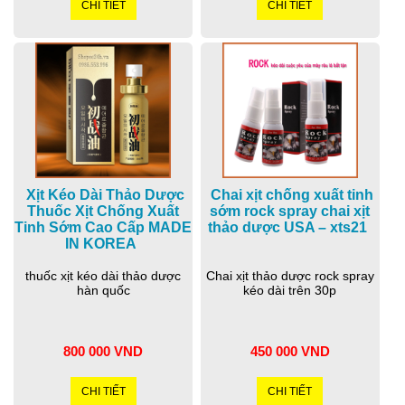
CHI TIẾT
CHI TIẾT
Xịt Kéo Dài Thảo Dược
Chai xịt chống xuất tinh
Thuốc Xịt Chống Xuất
sớm rock spray chai xịt
Tinh Sớm Cao Cấp MADE
thảo dược USA – xts21
IN KOREA
thuốc xịt kéo dài thảo dược
Chai xịt thảo dược rock spray
hàn quốc
kéo dài trên 30p
800 000 VND
450 000 VND
CHI TIẾT
CHI TIẾT