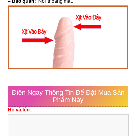
– Bảo quản:
Nơi thoáng mát.
Điền Ngay Thông Tin Để Đặt Mua Sản
Phẩm Này
Họ và tên :