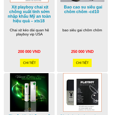
Xịt playboy chai xịt
Bao cao su siêu gai
chống xuất tinh sớm
chôm chôm -cd10
nhập khẩu Mỹ an toàn
hiệu quả – xts18
Chai xịt kéo dài quan hệ
bao siêu gai chôm chôm
playboy vip USA
200 000 VND
250 000 VND
CHI TIẾT
CHI TIẾT