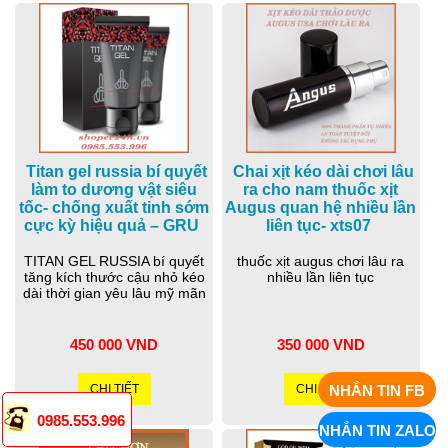
Titan gel russia bí quyết
Chai xịt kéo dài chơi lâu
làm to dương vật siêu
ra cho nam thuốc xịt
tốc- chống xuất tinh sớm
Augus quan hệ nhiều lần
cực kỳ hiệu quả – GRU
liên tục- xts07
TITAN GEL RUSSIA bí quyết
thuốc xịt augus chơi lâu ra
tăng kích thước cậu nhỏ kéo
nhiều lần liên tục
dài thời gian yêu lâu mỹ mãn
450 000 VND
350 000 VND
NHẮN TIN FB
CHI TIẾT
CHI TIẾT
0985.553.996
NHẮN TIN ZALO