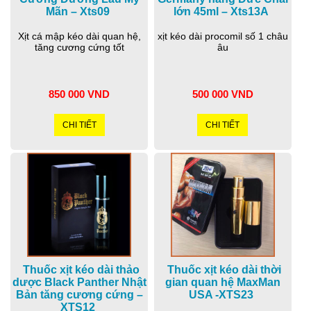
Mãn – Xts09
lớn 45ml – Xts13A
Xịt cá mập kéo dài quan hệ,
xịt kéo dài procomil số 1 châu
tăng cương cứng tốt
âu
850 000 VND
500 000 VND
CHI TIẾT
CHI TIẾT
Thuốc xịt kéo dài thảo
Thuốc xịt kéo dài thời
dược Black Panther Nhật
gian quan hệ MaxMan
Bản tăng cương cứng –
USA -XTS23
XTS12