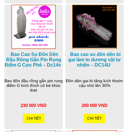
Bao Cao Su Đôn Dên
Bao cao su đôn dên bi
Đầu Rồng Gắn Pin Rung
gai làm to dương vật tự
Điểm G Cực Phê – Dc14v
nhiên – DC14U
Bao đôn đầu rồng gắn pin rung
Đôn dên gai bi tăng kích thước
điểm G kích thích cô bé khóc
cậu nhỏ lên 30%
thét
230 000 VND
200 000 VND
CHI TIẾT
CHI TIẾT