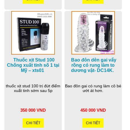
Thuốc xịt Stud 100
Bao đôn dên gai vẩy
Chống xuất tinh số 1 tại
rồng có rung làm to
Mỹ – xts01
dương vật- DC14K.
thuốc xịt stud 100 trị đứt điểm
Bao đôn gai có rung làm cô bé
xuất tinh sớm sau 5p
ướt át hơn.
350 000 VND
450 000 VND
CHI TIẾT
CHI TIẾT