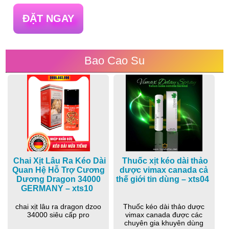
ĐẶT NGAY
Bao Cao Su
Chai Xịt Lâu Ra Kéo Dài
Thuốc xịt kéo dài thảo
Quan Hệ Hỗ Trợ Cương
dược vimax canada cả
Dương Dragon 34000
thế giới tin dùng – xts04
GERMANY – xts10
chai xịt lâu ra dragon dzoo
Thuốc kéo dài thảo dược
34000 siêu cấp pro
vimax canada được các
chuyên gia khuyên dùng