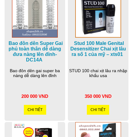
Bao đôn dên Super Gai
Stud 100 Male Genital
phủ toàn thân dễ dàng
Desensitizer Chai xịt lâu
đưa nàng lên đỉnh-
ra số 1 của mỹ – xts01
DC14A
Bao đôn dên gai super ba
STUD 100 chai xịt lâu ra nhập
nàng dễ dàng lên đỉnh
khẩu usa
200 000 VND
350 000 VND
CHI TIẾT
CHI TIẾT