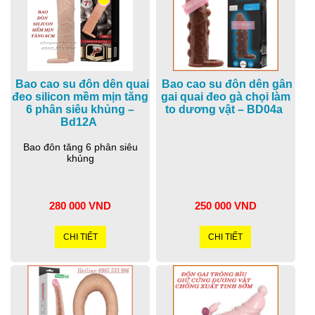
Bao cao su đôn dên quai
Bao cao su đôn dên gân
đeo silicon mềm mịn tăng
gai quai đeo gà chọi làm
6 phân siêu khủng –
to dương vật – BD04a
Bd12A
Bao đôn tăng 6 phân siêu
khủng
280 000 VND
250 000 VND
CHI TIẾT
CHI TIẾT