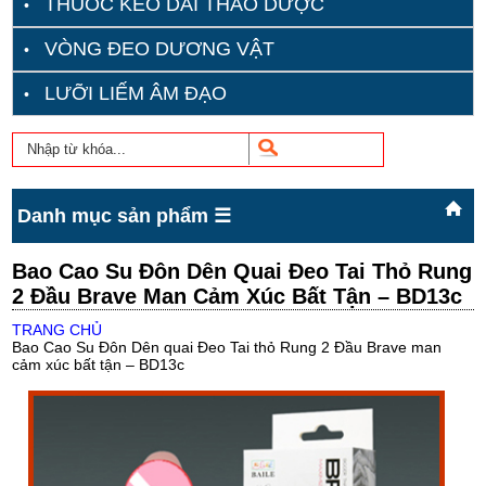
THUỐC KÉO DÀI THẢO DƯỢC
VÒNG ĐEO DƯƠNG VẬT
LƯỠI LIẾM ÂM ĐẠO
Danh mục sản phẩm ☰
Bao Cao Su Đôn Dên Quai Đeo Tai Thỏ Rung
2 Đầu Brave Man Cảm Xúc Bất Tận – BD13c
TRANG CHỦ
Bao Cao Su Đôn Dên quai Đeo Tai thỏ Rung 2 Đầu Brave man
cảm xúc bất tận – BD13c