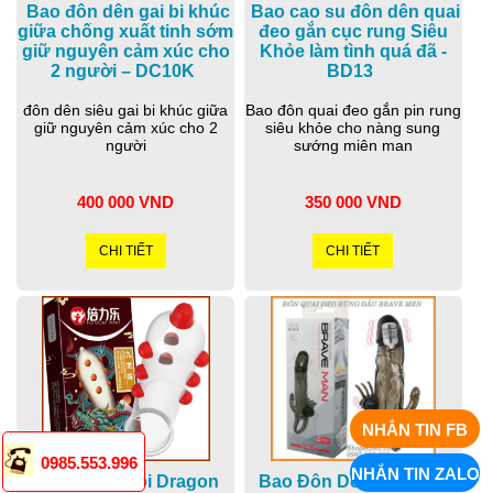
Bao đôn dên gai bi khúc
Bao cao su đôn dên quai
giữa chống xuất tinh sớm
đeo gắn cục rung Siêu
giữ nguyên cảm xúc cho
Khỏe làm tình quá đã -
2 người – DC10K
BD13
đôn dên siêu gai bi khúc giữa
Bao đôn quai đeo gắn pin rung
giữ nguyên cảm xúc cho 2
siêu khỏe cho nàng sung
người
sướng miên man
400 000 VND
350 000 VND
CHI TIẾT
CHI TIẾT
NHẮN TIN FB
0985.553.996
NHẮN TIN ZALO
Bao cao su bi Dragon
Bao Đôn Dên Quai Đeo