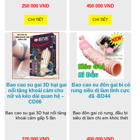
250 000 VND
450 000 VND
CHI TIẾT
CHI TIẾT
Bao cao su gai 3D hạt gai
Bao cao su đôn gai bi có
nổi tăng khoái cảm cho
rung siêu dị làm tình cực
nữ và kéo dài quan hệ –
đã -BD44
CD06
Bao cao su gai 3D hạt nổi tăng
Bao đôn gai có rung, đầu bi
khoái cảm gấp 5 lần
siêu dị làm chị em khóc thét
220 000 VND
400 000 VND