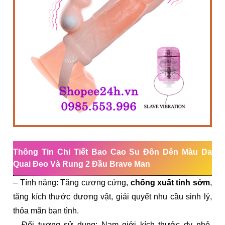
Thông Tin Chi Tiết Bao Cao Su Đôn Dên Màu Da
Quai Đeo Và Rung 2 Đầu Brave Man
– Tính năng: Tăng cương cứng,
chống xuất tinh sớm
,
tăng kích thước dương vật, giải quyết nhu cầu sinh lý,
thỏa mãn bạn tình.
– Đối tượng sử dụng: Nam giới kích thước dv nhỏ,