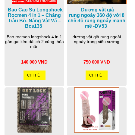
Bao Cao Su Longshock
Dương vật giả
Rocmen 4 in 1 – Chàng
rung ngoáy 360 độ với 8
Trâu Bò- Nàng Vật Vã –
chế độ rung ngoáy mạnh
Bcs135
mẽ -DV53
Bao rocmen longshock 4 in 1
dương vật giả rung ngoài
gân gai kéo dài cả 2 cùng thỏa
ngoáy trong siêu sướng
mãn
140 000 VND
750 000 VND
CHI TIẾT
CHI TIẾT