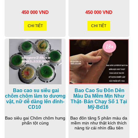
450 000 VND
450 000 VND
CHI TIẾT
CHI TIẾT
Bao cao su siêu gai
Bao Cao Su Đôn Dên
chôm chôm làm to dương
Màu Da Mềm Mịn Như
vật, nữ dễ dàng lên đỉnh-
Thật- Bán Chạy Số 1 Tại
CD10
Mỹ-Bd16
Bao siêu gai Chôm chôm hưng
Bao đôn tăng 5 phân màu da
phấn tột cùng
mềm mịn như thật kích thích
nàng từ cái nhìn đầu tiên