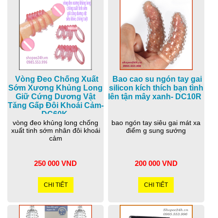
Vòng Đeo Chống Xuất
Bao cao su ngón tay gai
Sớm Xương Khủng Long
silicon kích thích bạn tình
Giữ Cứng Dương Vật
lên tận mây xanh- DC10R
Tăng Gấp Đôi Khoái Cảm-
DC60K
vòng đeo khủng long chống
bao ngón tay siêu gai mát xa
xuất tinh sớm nhân đôi khoái
điểm g sung sướng
cảm
250 000 VND
200 000 VND
CHI TIẾT
CHI TIẾT