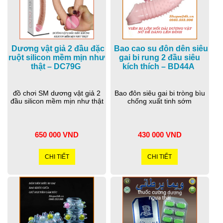
Dương vật giả 2 đầu đặc
Bao cao su đôn dên siêu
ruột silicon mềm mịn như
gai bi rung 2 đầu siêu
thật – DC79G
kích thích – BD44A
đồ chơi SM dương vật giả 2
Bao đôn siêu gai bi tròng bìu
đầu silicon mềm mịn như thật
chống xuất tinh sớm
650 000 VND
430 000 VND
CHI TIẾT
CHI TIẾT