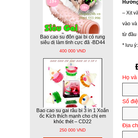
Hướng 
– Xịt 
vào và 
từ đầu
Bao cao su đôn gai bi có rung
siêu dị làm tình cực đã -BD44
* lưu ý
400 000 VND
Họ và 
Số điệ
Bao cao su gai râu bi 3 in 1 Xoắn
ốc Kích thích mạnh cho chị em
khóc thét – CD22
Địa ch
250 000 VND