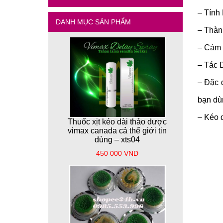
– Tính 
DANH MỤC SẢN PHẨM
– Thàn
– Cảm 
– Tác 
– Đặc 
bạn dù
– Kéo d
Thuốc xịt kéo dài thảo dược
vimax canada cả thế giới tin
dùng – xts04
450 000 VND