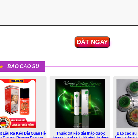
ĐẶT NGAY
BAO CAO SU
ịt Lâu Ra Kéo Dài Quan Hệ
Thuốc xịt kéo dài thảo dược
Bao cao su 
rợ Cương Dương Dragon
vimax canada cả thế giới tin dùng
làm to dương