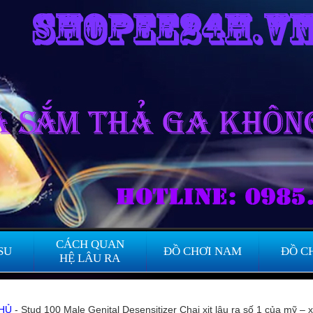
CÁCH QUAN
SU
ĐỒ CHƠI NAM
ĐỒ C
HỆ LÂU RA
HỦ
- Stud 100 Male Genital Desensitizer Chai xịt lâu ra số 1 của mỹ – 