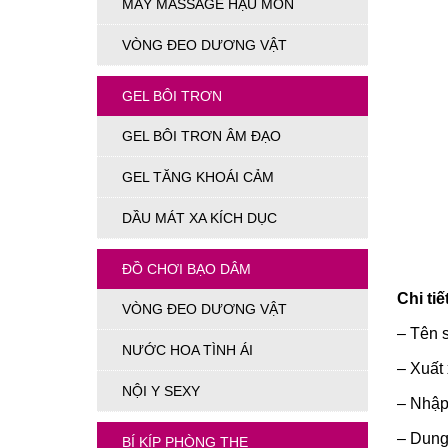
MÁY MASSAGE HẬU MÔN
VÒNG ĐEO DƯƠNG VẬT
GEL BÔI TRƠN
GEL BÔI TRƠN ÂM ĐẠO
GEL TĂNG KHOÁI CẢM
DẦU MÁT XA KÍCH DỤC
ĐỒ CHƠI BẠO DÂM
Chi ti
VÒNG ĐEO DƯƠNG VẬT
– Tên 
NƯỚC HOA TÌNH ÁI
– Xuất
NỘI Y SEXY
– Nhập
– Dung 
BÍ KÍP PHÒNG THE