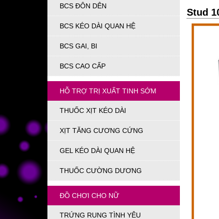
BCS ĐÔN DÊN
Stud 1
BCS KÉO DÀI QUAN HỆ
BCS GAI, BI
BCS CAO CẤP
HỖ TRỢ TRỊ XUẤT TINH SỚM
THUỐC XỊT KÉO DÀI
XỊT TĂNG CƯƠNG CỨNG
GEL KÉO DÀI QUAN HỆ
THUỐC CƯỜNG DƯƠNG
ĐỒ CHƠI CHO NỮ
TRỨNG RUNG TÌNH YÊU