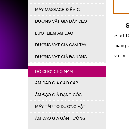
MÁY MASSAGE ĐIỂM G
DƯƠNG VẬT GIẢ DÂY ĐEO
S
LƯỠI LIẾM ÂM ĐẠO
Stud 1
DƯƠNG VẬT GIẢ CẦM TAY
mang l
và tin 
DƯƠNG VẬT GIẢ ĐA NĂNG
ĐỒ CHƠI CHO NAM
ÂM ĐẠO GIẢ CAO CẤP
ÂM ĐẠO GIẢ DẠNG CỐC
MÁY TẬP TO DƯƠNG VẬT
ÂM ĐẠO GIẢ GẮN TƯỜNG