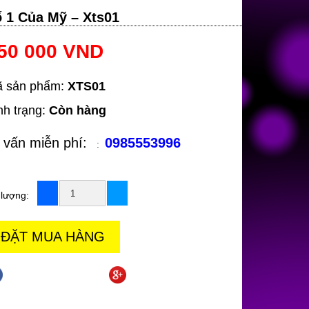
ố 1 Của Mỹ – Xts01
50 000 VND
 sản phẩm:
XTS01
nh trạng:
Còn hàng
 vấn miễn phí:
0985553996
:
 lượng:
ĐẶT MUA HÀNG
chia sẻ trên facebook
chia sẻ trên goole +