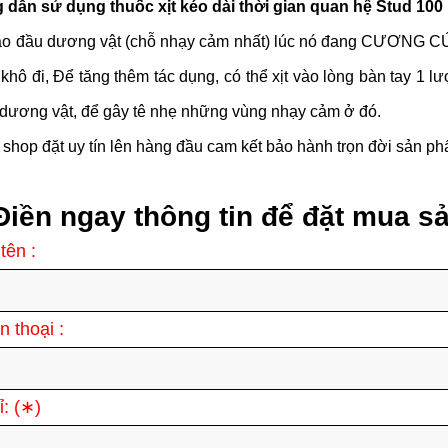
dẫn sử dụng thuốc xịt kéo dài thời gian quan hệ Stud 100
vào đầu dương vật (chỗ nhạy cảm nhất) lúc nó đang CƯƠNG C
khô đi, Để tăng thêm tác dụng, có thể xịt vào lòng bàn tay 1 l
 dương vật, để gây tê nhẹ những vùng nhạy cảm ở đó.
: shop đặt uy tín lên hàng đầu cam kết bảo hành trọn đời sản p
Điền ngay thông tin để đặt mua 
tên :
n thoại :
ỉ:
(∗)