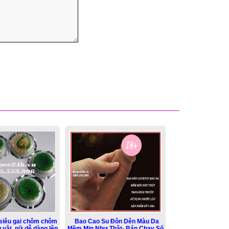
siêu gai chôm chôm
Bao Cao Su Đôn Dên Màu Da
 vật, nữ dễ dàng lên
Mềm Mịn Như Thật- Bán Chạy Số