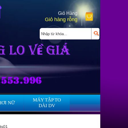
Giỏ Hàng
Giỏ hàng rỗng
MÁY TẬP TO
HƠI NỮ
DÀI DV
xts01