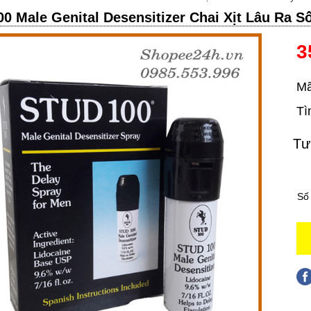
00 Male Genital Desensitizer Chai Xịt Lâu Ra S
3
Mã
Tì
Tư
Số